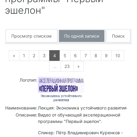
эшелон"
Просмотр списком
По одной записи
Поиск
Предыдущая страница
Страница 1
Страница 2
Страница 3
Страница 4
Страница 5
Страница 6
Страница 7
Страница 8
Страница 9
Страниц
«
1
2
3
4
5
6
7
8
9
10
Страница 23
Следующая страница
…
23
»
Логотип:
Наименование:
Лекция: Экономика устойчивого развития
Описание:
Видео от обучающей акселерационной
программы "Первый эшелон".
Спикер: Пётр Владимирович Куренков -