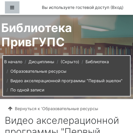
Перейти к основному содержанию
Боковая панель
Вы используете гостевой доступ (
Вход
)
Библиотека
ПривГУПС
В начало
Дисциплины
(Скрыто)
Библиотека
Образовательные ресурсы
Видео акселерационной программы "Первый эшелон"
По одной записи
Вернуться к 'Образовательные ресурсы
Видео акселерационной
программы "Первый