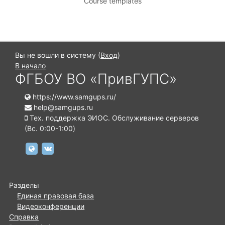
Course templates
Вы не вошли в систему (
Вход
)
В начало
ФГБОУ ВО «ПривГУПС»
https://www.samgups.ru/
help@samgups.ru
Тех. поддержка ЭИОС. Обслуживание серверов
(Вc. 0:00-1:00)
https://www.samgups.ru
https://vk.com/samgups.official
Разделы
Единая правовая база
Видеоконференции
Справка