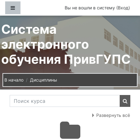
Перейти к основному содержанию
Боковая панель
Вы не вошли в систему (
Вход
)
Система
электронного
обучения ПривГУПС
В начало
Дисциплины
Поиск курса
Поиск
Развернуть всё