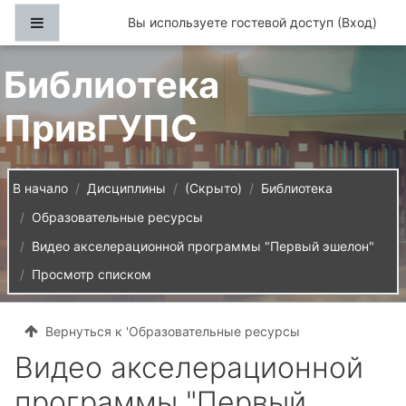
Перейти к основному содержанию
Боковая панель
Вы используете гостевой доступ (
Вход
)
Библиотека
ПривГУПС
В начало
Дисциплины
(Скрыто)
Библиотека
Образовательные ресурсы
Видео акселерационной программы "Первый эшелон"
Просмотр списком
Вернуться к 'Образовательные ресурсы
Видео акселерационной
программы "Первый