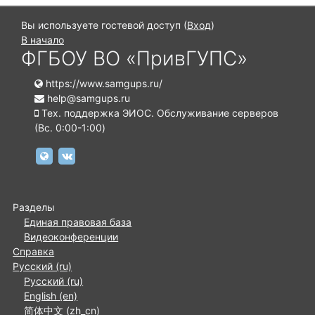
Вы используете гостевой доступ (
Вход
)
В начало
ФГБОУ ВО «ПривГУПС»
https://www.samgups.ru/
help@samgups.ru
Тех. поддержка ЭИОС. Обслуживание серверов
(Вc. 0:00-1:00)
https://www.samgups.ru
https://vk.com/samgups.official
Разделы
Единая правовая база
Видеоконференции
Справка
Русский ‎(ru)‎
Русский ‎(ru)‎
English ‎(en)‎
简体中文 ‎(zh_cn)‎