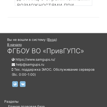
возможностями при
оказании услуг в сфере
высшего образова�…
Категория:
Повышение квалификации и
профессиональная переподготовка
Вы не вошли в систему (
Вход
)
Преподаватель (без п.р.): Марычева
В начало
Секретарь ПУ
ФГБОУ ВО «ПривГУПС»
https://www.samgups.ru/
help@samgups.ru
Тех. поддержка ЭИОС. Обслуживание серверов
(Вc. 0:00-1:00)
https://www.samgups.ru
https://vk.com/samgups.official
Разделы
Единая правовая база