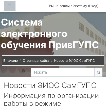
Перейти к основному содержанию
Боковая панель
Вы не вошли в систему (
Вход
)
Система
электронного
обучения ПривГУПС
В начало
Страницы сайта
Новости ЭИОС СамГУПС
Искать
Иск
Новости ЭИОС СамГУПС
Информация по организации
работы в режиме