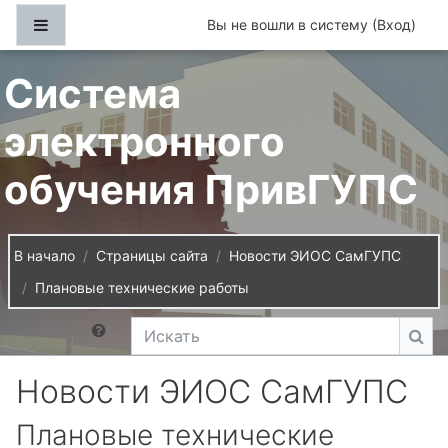
Перейти к основному содержанию
Боковая панель
Вы не вошли в систему (
Вход
)
Система
электронного
обучения ПривГУПС
В начало
Страницы сайта
Новости ЭИОС СамГУПС
Плановые технические работы
Искать
Иск
Новости ЭИОС СамГУПС
Плановые технические