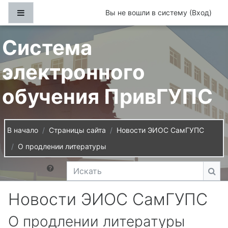
Перейти к основному содержанию
Боковая панель
Вы не вошли в систему (
Вход
)
Система
электронного
обучения ПривГУПС
В начало
Страницы сайта
Новости ЭИОС СамГУПС
О продлении литературы
Искать
Иск
Новости ЭИОС СамГУПС
О продлении литературы