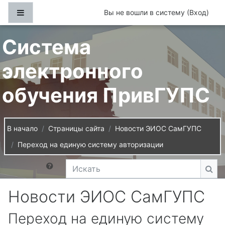
Перейти к основному содержанию
Боковая панель
Вы не вошли в систему (
Вход
)
Система
электронного
обучения ПривГУПС
В начало
Страницы сайта
Новости ЭИОС СамГУПС
Переход на единую систему авторизации
Искать
Иск
Новости ЭИОС СамГУПС
Переход на единую систему