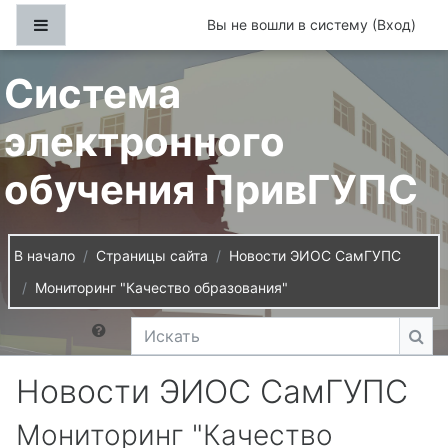
Перейти к основному содержанию
Боковая панель
Вы не вошли в систему (
Вход
)
Система
электронного
обучения ПривГУПС
В начало
Страницы сайта
Новости ЭИОС СамГУПС
Мониторинг "Качество образования"
Искать
Иск
Новости ЭИОС СамГУПС
Мониторинг "Качество