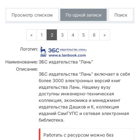
Просмотр списком
По одной записи
Поиск
Предыдущая страница
Страница 1
Страница 2
Страница 3
Страница 4
Страница 5
Страница 6
Следующая стр
«
1
2
3
4
5
6
»
Логотип:
Наименование:
ЭБС издательства "Лань"
Описание:
ЭБС издательства "Лань" включает в себя
более 3000 электронных версий книг
издательства Лань. Нашему вузу
доступны инженерно-техническая
коллекция, экономика и менеджмент
издательства Дашков и К, коллекция
изданий СамГУПС и сетевая электронная
библиотека.
Работать с ресурсом можно без