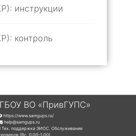
Р): инструкции
Р): контроль
ГБОУ ВО «ПривГУПС»
https://www.samgups.ru/
help@samgups.ru
Тех. поддержка ЭИОС. Обслуживание
серверов (Вc. 0:00-1:00)