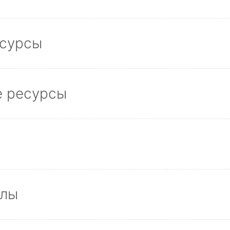
есурсы
е ресурсы
алы