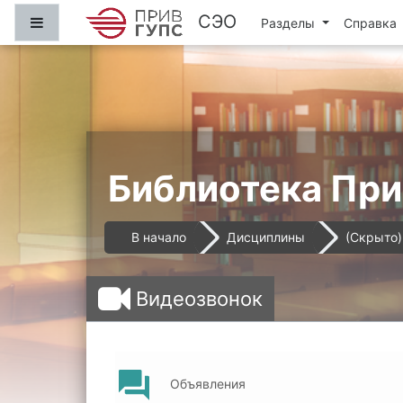
Перейти к основному содержанию
СЭО
Боковая панель
Разделы
Справка
Библиотека Пр
В начало
Дисциплины
(Скрыто)
Видеозвонок
Форум
Объявления