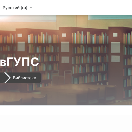
Русский ‎(ru)‎
ивГУПС
Библиотека