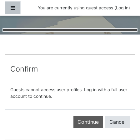
Skip to main content
Side panel
You are currently using guest access (
Log in
)
Confirm
Guests cannot access user profiles. Log in with a full user
account to continue.
Continue
Cancel