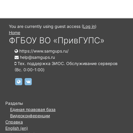
You are currently using guest access (
Log in
)
Home
ФГБОУ ВО «ПривГУПС»
https://www.samgups.ru/
help@samgups.ru
Тех. поддержка ЭИОС. Обслуживание серверов
(Вc. 0:00-1:00)
https://www.samgups.ru
https://vk.com/samgups.official
Разделы
Единая правовая база
Видеоконференции
Справка
English ‎(en)‎