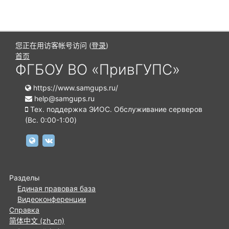
您正在用访客帐号访问 (
登录
)
首页
ФГБОУ ВО «ПривГУПС»
https://www.samgups.ru/
help@samgups.ru
Тех. поддержка ЭИОС. Обслуживание серверов
(Вc. 0:00-1:00)
https://www.samgups.ru
https://vk.com/samgups.official
Разделы
Единая правовая база
Видеоконференции
Справка
简体中文 ‎(zh_cn)‎