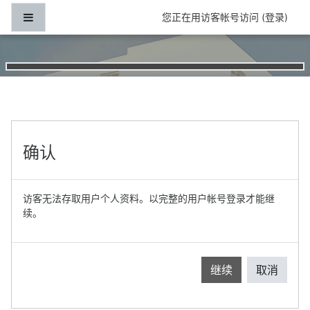
跳到主要内容
停靠面板
您正在用访客帐号访问 (
登录
)
确认
访客无法存取用户个人资料。以完整的用户帐号登录才能继
续。
继续
取消