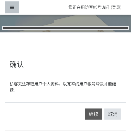
跳到主要内容
停靠面板
您正在用访客帐号访问 (
登录
)
确认
访客无法存取用户个人资料。以完整的用户帐号登录才能继
续。
继续
取消