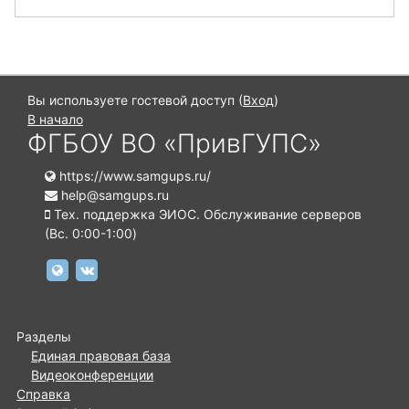
Вы используете гостевой доступ (
Вход
)
В начало
ФГБОУ ВО «ПривГУПС»
https://www.samgups.ru/
help@samgups.ru
Тех. поддержка ЭИОС. Обслуживание серверов
(Вc. 0:00-1:00)
https://www.samgups.ru
https://vk.com/samgups.official
Разделы
Единая правовая база
Видеоконференции
Справка