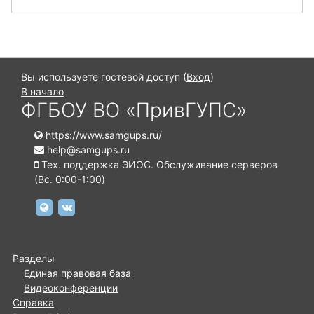
Вы используете гостевой доступ (
Вход
)
В начало
ФГБОУ ВО «ПривГУПС»
https://www.samgups.ru/
help@samgups.ru
Тех. поддержка ЭИОС. Обслуживание серверов
(Вc. 0:00-1:00)
https://www.samgups.ru
https://vk.com/samgups.official
Разделы
Единая правовая база
Видеоконференции
Справка