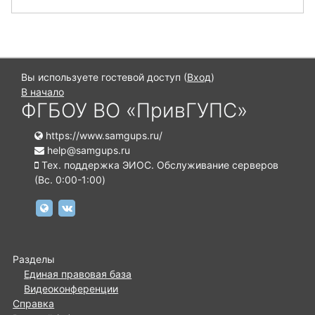
Вы используете гостевой доступ (
Вход
)
В начало
ФГБОУ ВО «ПривГУПС»
https://www.samgups.ru/
help@samgups.ru
Тех. поддержка ЭИОС. Обслуживание серверов
(Вc. 0:00-1:00)
https://www.samgups.ru
https://vk.com/samgups.official
Разделы
Единая правовая база
Видеоконференции
Справка