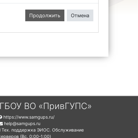
Продолжить
Отмена
ГБОУ ВО «ПривГУПС»
https://www.samgups.ru/
help@samgups.ru
Тех. поддержка ЭИОС. Обслуживание
серверов (Вc. 0:00-1:00)