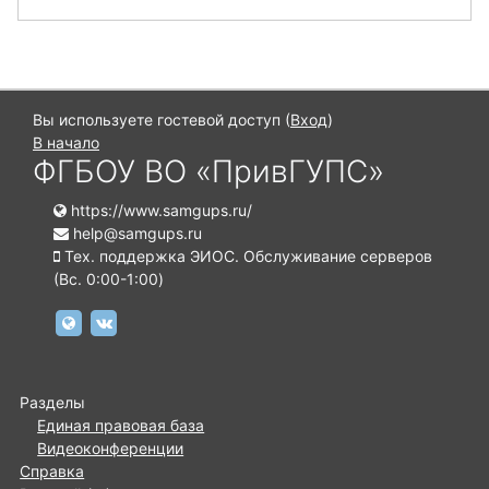
Вы используете гостевой доступ (
Вход
)
В начало
ФГБОУ ВО «ПривГУПС»
https://www.samgups.ru/
help@samgups.ru
Тех. поддержка ЭИОС. Обслуживание серверов
(Вc. 0:00-1:00)
https://www.samgups.ru
https://vk.com/samgups.official
Разделы
Единая правовая база
Видеоконференции
Справка