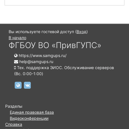
Вы используете гостевой доступ (
Вход
)
В начало
ФГБОУ ВО «ПривГУПС»
https://www.samgups.ru/
help@samgups.ru
Тех. поддержка ЭИОС. Обслуживание серверов
(Вc. 0:00-1:00)
https://www.samgups.ru
https://vk.com/samgups.official
Разделы
Единая правовая база
Видеоконференции
Справка