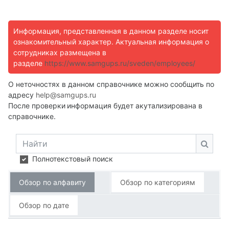
Информация, представленная в данном разделе носит
ознакомительный характер. Актуальная информация о
сотрудниках размещена в
разделе
https://www.samgups.ru/sveden/employees/
О неточностях в данном справочнике можно сообщить по
адресу
help@samgups.ru
После проверки
информация будет акутализирована в
справочнике.
Найти
Найти
Полнотекстовый поиск
Обзор по алфавиту
Обзор по категориям
Обзор по дате