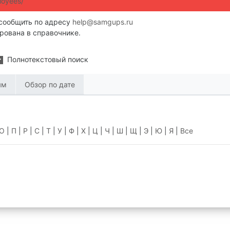
loyees/
 сообщить по адресу
help@samgups.ru
рована в справочнике.
Полнотекстовый поиск
ти
ям
Обзор по дате
О
|
П
|
Р
|
С
|
Т
|
У
|
Ф
|
Х
|
Ц
|
Ч
|
Ш
|
Щ
|
Э
|
Ю
|
Я
|
Все