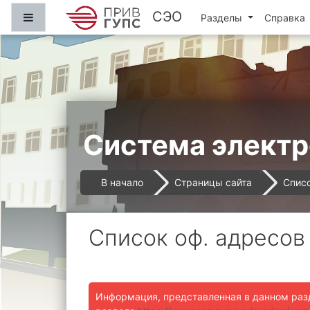
Перейти к основному содержанию
СЭО
Боковая панель
Разделы
Справка
Система электр
В начало
Страницы сайта
Списо
Список оф. адресов
Информация, представленная в данном раз