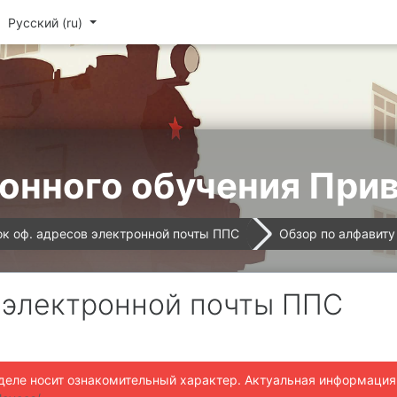
Русский ‎(ru)‎
онного обучения При
к оф. адресов электронной почты ППС
Обзор по алфавиту
 электронной почты ППС
деле носит ознакомительный характер. Актуальная информация