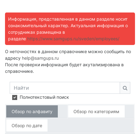
Информация, представленная в данном разделе носит
ознакомительный характер. Актуальная информация о
сотрудниках размещена в
разделе
https://www.samgups.ru/sveden/employees/
О неточностях в данном справочнике можно сообщить по
адресу
help@samgups.ru
После проверки
информация будет акутализирована в
справочнике.
Найти
Найти
Полнотекстовый поиск
Обзор по алфавиту
Обзор по категориям
Обзор по дате