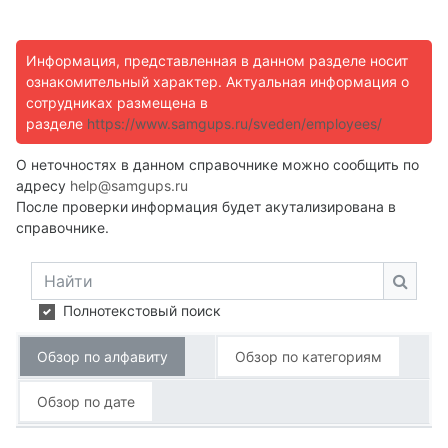
Информация, представленная в данном разделе носит
ознакомительный характер. Актуальная информация о
сотрудниках размещена в
разделе
https://www.samgups.ru/sveden/employees/
О неточностях в данном справочнике можно сообщить по
адресу
help@samgups.ru
После проверки
информация будет акутализирована в
справочнике.
Найти
Найти
Полнотекстовый поиск
Обзор по алфавиту
Обзор по категориям
Обзор по дате