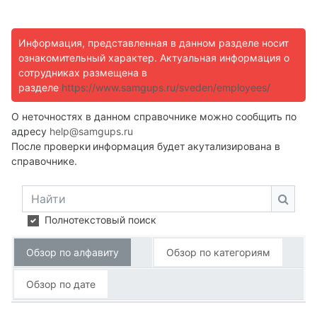
Информация, представленная в данном разделе носит
ознакомительный характер. Актуальная информация о
сотрудниках размещена в
разделе
https://www.samgups.ru/sveden/employees/
О неточностях в данном справочнике можно сообщить по
адресу
help@samgups.ru
После проверки
информация будет акутализирована в
справочнике.
Найти
Найти
Полнотекстовый поиск
Обзор по алфавиту
Обзор по категориям
Обзор по дате