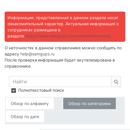
Информация, представленная в данном разделе носит
ознакомительный характер. Актуальная информация о
сотрудниках размещена в
разделе
https://www.samgups.ru/sveden/employees/
О неточностях в данном справочнике можно сообщить по
адресу
help@samgups.ru
После проверки
информация будет акутализирована в
справочнике.
Найти
Найти
Полнотекстовый поиск
Обзор по алфавиту
Обзор по категориям
Обзор по дате