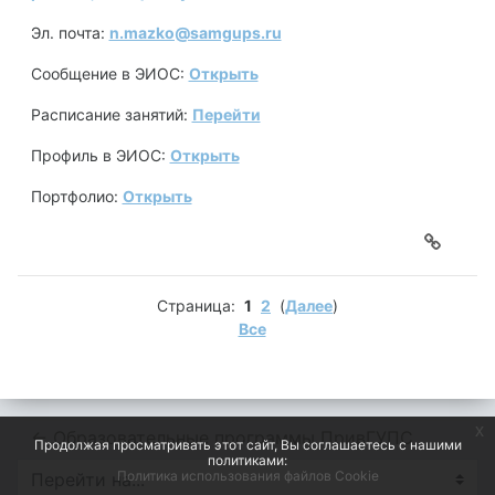
Эл. почта:
n.mazko@samgups.ru
Сообщение в ЭИОС:
Открыть
Расписание занятий:
Перейти
Профиль в ЭИОС:
Открыть
Портфолио:
Открыть
Страница:
1
2
(
Далее
)
Все
x
← Образовательные программы ПривГУПС
Продолжая просматривать этот сайт, Вы соглашаетесь с нашими
политиками:
Политика использования файлов Cookie
Перейти на...