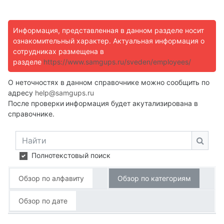
Информация, представленная в данном разделе носит
ознакомительный характер. Актуальная информация о
сотрудниках размещена в
разделе
https://www.samgups.ru/sveden/employees/
О неточностях в данном справочнике можно сообщить по
адресу
help@samgups.ru
После проверки
информация будет акутализирована в
справочнике.
Найти
Найти
Полнотекстовый поиск
Обзор по алфавиту
Обзор по категориям
Обзор по дате