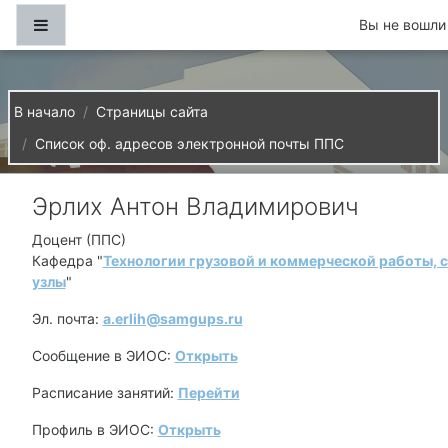
Перейти к основному содержанию
Боковая панель
Вы не вошли 
В начало
Страницы сайта
Список оф. адресов электронной почты ППС
Эрлих Антон Владимирович
Доцент (ППС)
Кафедра "
Технологии грузовой и коммерческой работы, с
узлы
"
Эл. почта:
a.erlih@samgups.ru
Сообщение в ЭИОС:
Открыть
Расписание занятий:
Перейти
Профиль в ЭИОС:
Открыть