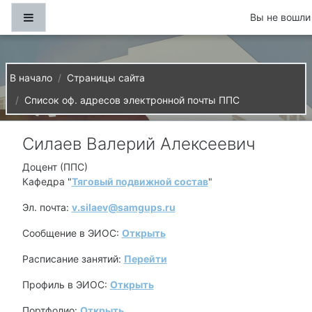
Перейти к основному содержанию
Боковая панель
Вы не вошли 
В начало
Страницы сайта
Список оф. адресов электронной почты ППС
Силаев Валерий Алексеевич
Доцент (ППС)
Кафедра "
Тяговый подвижной состав
"
Эл. почта:
v.silaev@samgups.ru
Сообщение в ЭИОС:
Открыть
Расписание занятий:
Перейти
Профиль в ЭИОС:
Открыть
Портфолио:
Открыть