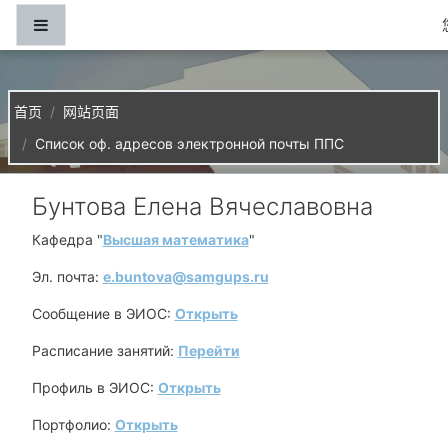
跳到主要内容
停靠面板
首页
网站页面
Список оф. адресов электронной почты ППС
Бунтова Елена Вячеславовна
Кафедра "
Высшая математика
"
Эл. почта:
e.buntova@samgups.ru
Сообщение в ЭИОС:
Открыть
Расписание занятий:
Перейти
Профиль в ЭИОС:
Открыть
Портфолио:
Открыть