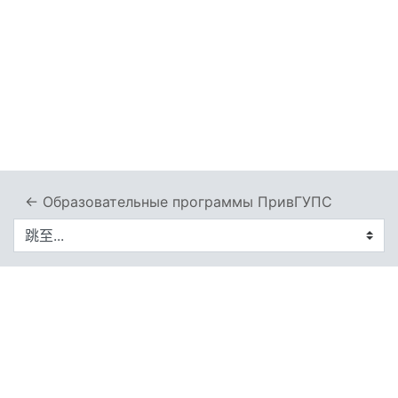
← Образовательные программы ПривГУПС
跳至...