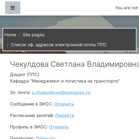
Skip to main content
Side panel
You are not 
Home
Site pages
Список оф. адресов электронной почты ППС
Чекулдова Светлана Владимировн
Доцент (ППС)
Кафедра "Менеджмент и логистика на транспорте"
Эл. почта:
s.chekuldova@samgups.ru
Сообщение в ЭИОС:
Открыть
Расписание занятий:
Перейти
Профиль в ЭИОС:
Открыть
Портфолио:
Открыть