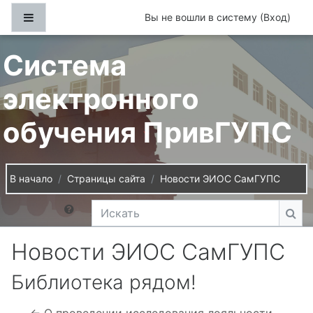
Перейти к основному содержанию
Боковая панель
Вы не вошли в систему (
Вход
)
Система
электронного
обучения ПривГУПС
В начало
Страницы сайта
Новости ЭИОС СамГУПС
Искать
Иск
Новости ЭИОС СамГУПС
Библиотека рядом!
← О проведении исследования лояльности