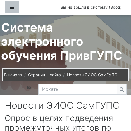
Перейти к основному содержанию
Боковая панель
Вы не вошли в систему (
Вход
)
Система
электронного
обучения ПривГУПС
В начало
Страницы сайта
Новости ЭИОС СамГУПС
Искать
Иск
Новости ЭИОС СамГУПС
Опрос в целях подведения
промежуточных итогов по