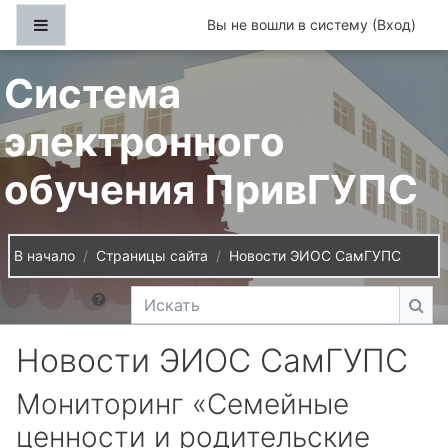
Перейти к основному содержанию
Боковая панель
Вы не вошли в систему (
Вход
)
Система
электронного
обучения ПривГУПС
В начало
Страницы сайта
Новости ЭИОС СамГУПС
Искать
Иск
Новости ЭИОС СамГУПС
Мониторинг «Семейные
ценности и родительские