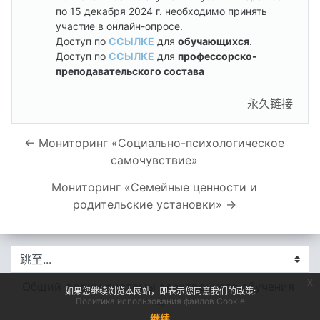
по 15 декабря 2024 г. необходимо принять
участие в онлайн-опросе.
Доступ по
ССЫЛКЕ
для
обучающихся
.
Доступ по
ССЫЛКЕ
для
профессорско-
преподавательского состава
永久链接
← Мониторинг «Социально-психологическое
самочувствие»
Мониторинг «Семейные ценности и
родительские установки» →
跳至...
x
Общий форум системы электронного обучения 
如果您继续浏览本网站，即表示您同意我们的政策:
Политика использования файлов Cookie
→
继续