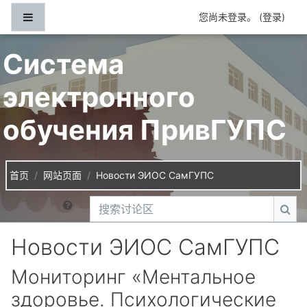
跳到主要内容
停靠面板
您尚未登录。 (
登录
)
Система
электронного
обучения ПривГУПС
首页
网站页面
Новости ЭИОС СамГУПС
搜索讨论区
搜索
Новости ЭИОС СамГУПС
Мониторинг «Ментальное
здоровье. Психологические