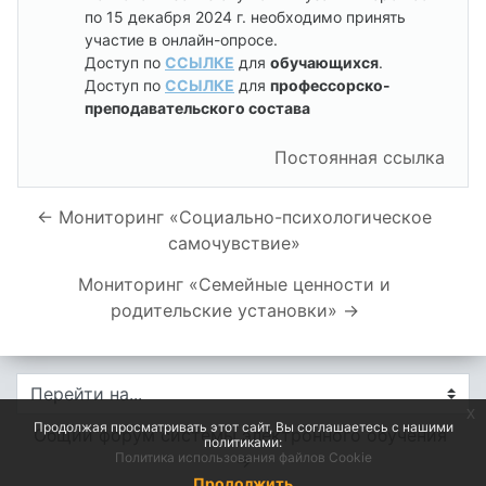
по 15 декабря 2024 г. необходимо принять
участие в онлайн-опросе.
Доступ по
ССЫЛКЕ
для
обучающихся
.
Доступ по
ССЫЛКЕ
для
профессорско-
преподавательского состава
Постоянная ссылка
← Мониторинг «Социально-психологическое
самочувствие»
Мониторинг «Семейные ценности и
родительские установки» →
Перейти на...
x
Продолжая просматривать этот сайт, Вы соглашаетесь с нашими
Общий форум системы электронного обучения 
политиками:
Политика использования файлов Cookie
→
Продолжить