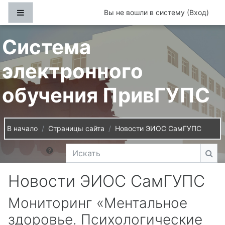
Перейти к основному содержанию
Боковая панель
Вы не вошли в систему (
Вход
)
Система
электронного
обучения ПривГУПС
В начало
Страницы сайта
Новости ЭИОС СамГУПС
Искать
Иск
Новости ЭИОС СамГУПС
Мониторинг «Ментальное
здоровье. Психологические