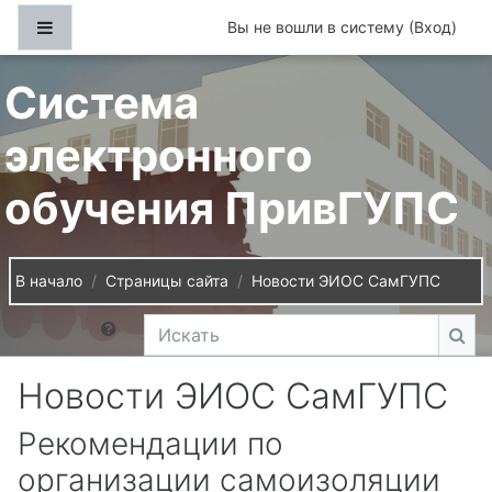
Перейти к основному содержанию
Боковая панель
Вы не вошли в систему (
Вход
)
Система
электронного
обучения ПривГУПС
В начало
Страницы сайта
Новости ЭИОС СамГУПС
Искать
Иск
Новости ЭИОС СамГУПС
Рекомендации по
организации самоизоляции