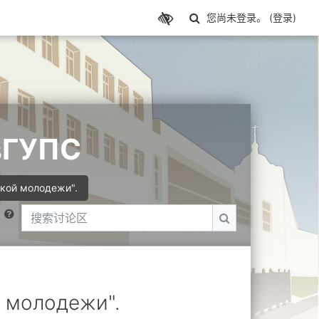
切换搜索输入
您尚未登录。 (
登录
)
вГУПС
кой молодежи".
搜索讨论区
搜索讨论区
 молодежи".