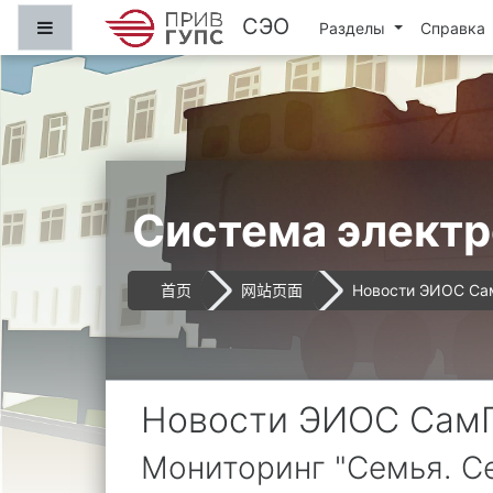
跳到主要内容
СЭО
停靠面板
Разделы
Справка
Система электр
首页
网站页面
Новости ЭИОС С
Новости ЭИОС Сам
Мониторинг "Семья. С