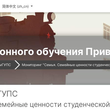
简体中文 ‎(zh_cn)‎
онного обучения При
амГУПС
Мониторинг "Семья. Семейные ценности студенчес
ГУПС
емейные ценности студенческой