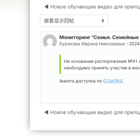
◀︎ Новое обучающее видео для препо
显示模式
Мониторинг "Семья. Семейные
回帖数：0
Бурякова Марина Николаевна
-
2024
На основании распоряжения №41 от
необходимо принять участие в мо
Анкета доступна по
ССЫЛКЕ
◀︎ Новое обучающее видео для препо