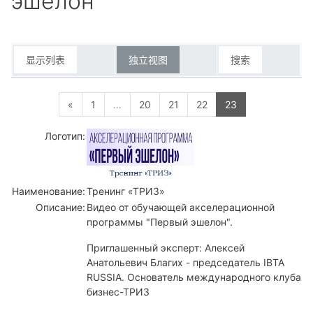
эшелон"
显示列表
独立视图
搜索
上一页
页 1
页 20
页 21
页 22
页 23
«
1
…
20
21
22
23
Логотип:
Наименование:
Тренинг «ТРИЗ»
Описание:
Видео от обучающей акселерационной
программы "Первый эшелон".
Приглашенный эксперт: Алексей
Анатольевич Благих - председатель IBTA
RUSSIA. Основатель международного клуба
бизнес-ТРИЗ