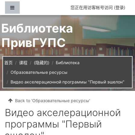
跳到主要内容
停靠面板
您正在用访客帐号访问 (
登录
)
Библиотека
ПривГУПС
首页
课程
(隐藏的)
Библиотека
Образовательные ресурсы
Видео акселерационной программы "Первый эшелон"
Back to 'Образовательные ресурсы'
Видео акселерационной
программы "Первый