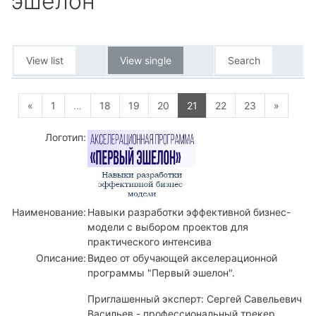
эшелон"
View list
View single
Search
Previous page
Page 1
Page 18
Page 19
Page 20
Page 21
Page 22
Page 23
Next p
«
1
…
18
19
20
21
22
23
»
Логотип:
Наименование:
Навыки разработки эффективной бизнес-
модели с выбором проектов для
практического интенсива
Описание:
Видео от обучающей акселерационной
программы "Первый эшелон".
Приглашенный эксперт: Сергей Савельевич
Васильев - профессиональный трекер,