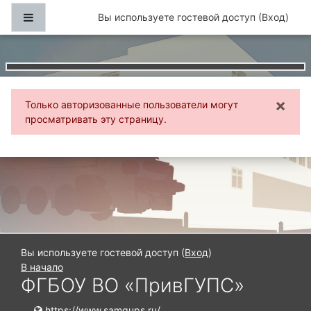
Перейти к основному содержанию
Боковая панель
Вы используете гостевой доступ (
Вход
)
×
Только авторизованные пользователи могут
Отк
просматривать эту страницу.
Вы используете гостевой доступ (
Вход
)
В начало
ФГБОУ ВО «ПривГУПС»
https://www.samgups.ru/