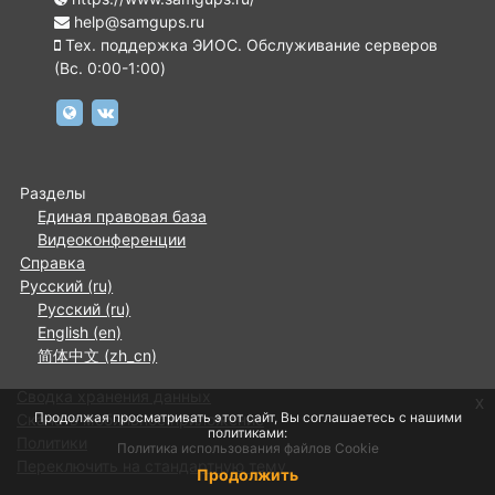
help@samgups.ru
Тех. поддержка ЭИОС. Обслуживание серверов
(Вc. 0:00-1:00)
https://www.samgups.ru
https://vk.com/samgups.official
Разделы
Единая правовая база
Видеоконференции
Справка
Русский ‎(ru)‎
Русский ‎(ru)‎
English ‎(en)‎
简体中文 ‎(zh_cn)‎
Сводка хранения данных
x
Продолжая просматривать этот сайт, Вы соглашаетесь с нашими
Скачать мобильное приложение
политиками:
Политики
Политика использования файлов Cookie
Переключить на стандартную тему
Продолжить