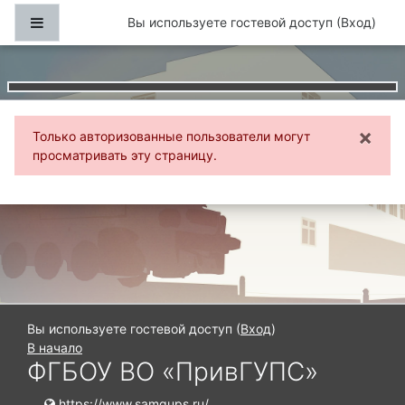
Перейти к основному содержанию
Боковая панель
Вы используете гостевой доступ (
Вход
)
×
Только авторизованные пользователи могут
Отк
просматривать эту страницу.
Вы используете гостевой доступ (
Вход
)
В начало
ФГБОУ ВО «ПривГУПС»
https://www.samgups.ru/