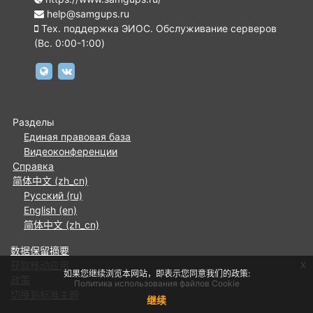
help@samgups.ru
Тех. поддержка ЭИОС. Обслуживание серверов
(Вc. 0:00-1:00)
https://www.samgups.ru
https://vk.com/samgups.official
Разделы
Единая правовая база
Видеоконференции
Справка
简体中文 ‎(zh_cn)‎
Русский ‎(ru)‎
English ‎(en)‎
简体中文 ‎(zh_cn)‎
‎数据保留摘要‎
x
获取移动应用
如果您继续浏览本网站，即表示您同意我们的政策:
政策
Политика использования файлов Cookie
切换到标准主题
继续