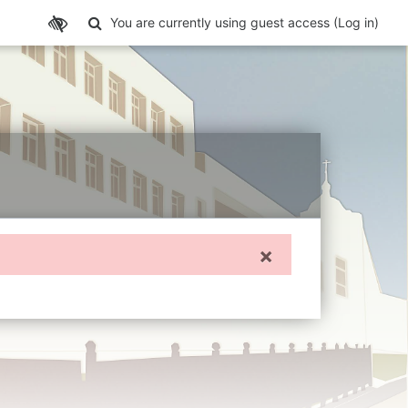
Toggle search input
You are currently using guest access (
Log in
)
×
Dismiss this 