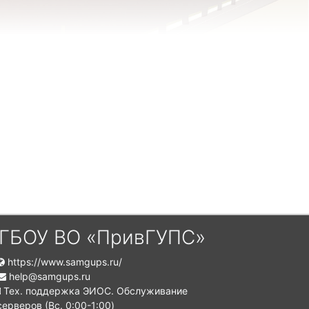
ГБОУ ВО «ПривГУПС»
https://www.samgups.ru/
help@samgups.ru
Тех. поддержка ЭИОС. Обслуживание
серверов (Вc. 0:00-1:00)