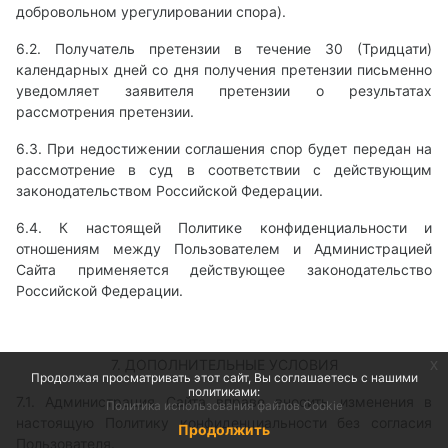
добровольном урегулировании спора).
6.2. Получатель претензии в течение 30 (Тридцати)
календарных дней со дня получения претензии письменно
уведомляет заявителя претензии о результатах
рассмотрения претензии.
6.3. При недостижении соглашения спор будет передан на
рассмотрение в суд в соответствии с действующим
законодательством Российской Федерации.
6.4. К настоящей Политике конфиденциальности и
отношениям между Пользователем и Администрацией
Сайта применяется действующее законодательство
Российской Федерации.
7. ДОПОЛНИТЕЛЬНЫЕ УСЛОВИЯ
x
Продолжая просматривать этот сайт, Вы соглашаетесь с нашими
политиками:
7.1. Администрация Сайта вправе вносить изменения в
Политика использования файлов Cookie
настоящую Политику конфиденциальности без согласия
Продолжить
Пользователя.