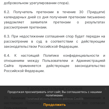
добровольном урегулировании спора).
6.2. Получатель претензии в течение 30 (Тридцати)
календарных дней со дня получения претензии письменно
уведомляет заявителя претензии о результатах
рассмотрения претензии.
6.3. При недостижении соглашения спор будет передан на
рассмотрение в суд в соответствии с действующим
законодательством Российской Федерации.
6.4. К настоящей Политике конфиденциальности и
отношениям между Пользователем и Администрацией
Сайта применяется действующее законодательство
Российской Федерации.
7. ДОПОЛНИТЕЛЬНЫЕ УСЛОВИЯ
x
Продолжая просматривать этот сайт, Вы соглашаетесь с нашими
политиками:
7.1. Администрация Сайта вправе вносить изменения в
Политика использования файлов Cookie
настоящую Политику конфиденциальности без согласия
Продолжить
Пользователя.